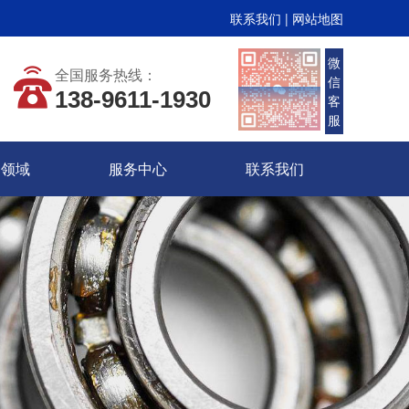
联系我们
|
网站地图
微
全国服务热线：
信
138-9611-1930
客
服
用领域
服务中心
联系我们