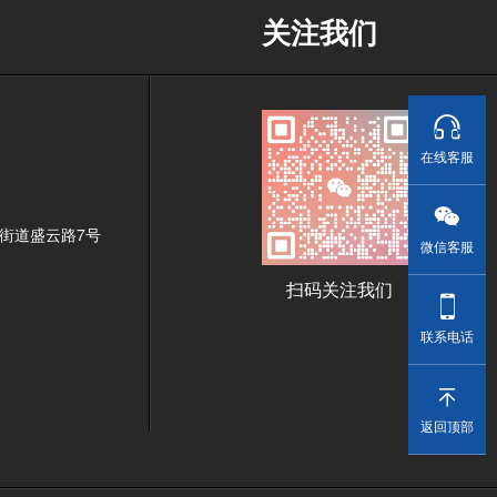
关注我们
在线客服
街道盛云路7号
微信客服
扫码关注我们
联系电话
返回顶部