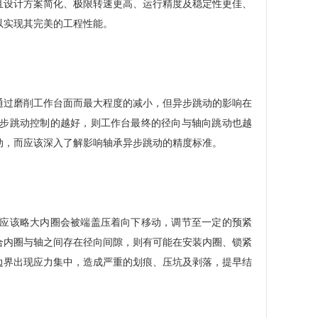
且设计方案简化、极限转速更高、运行精度及稳定性更佳、
以实现其完美的工程性能。
通过磨削工作台面而最大程度的减小，但异步跳动的影响在
步跳动控制的越好，则工作台最终的径向与轴向跳动也越
动，而应该深入了解影响轴承异步跳动的精度标准。
应该略大内圈会被端盖压着向下移动，调节至一定的预紧
合内圈与轴之间存在径向间隙，则有可能在安装内圈、锁紧
边界出现应力集中，造成严重的划痕、压坑及剥落，提早结