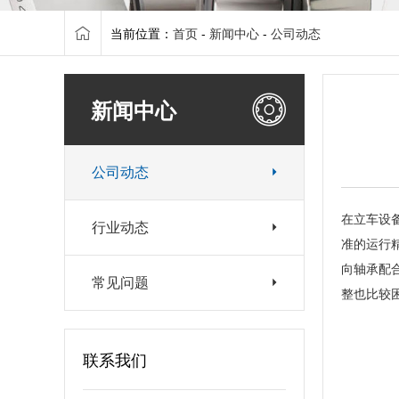
当前位置：
首页
-
新闻中心
-
公司动态
新闻中心
公司动态
在立车设
行业动态
准的运行
向
轴承
配
常见问题
整也比较
联系我们