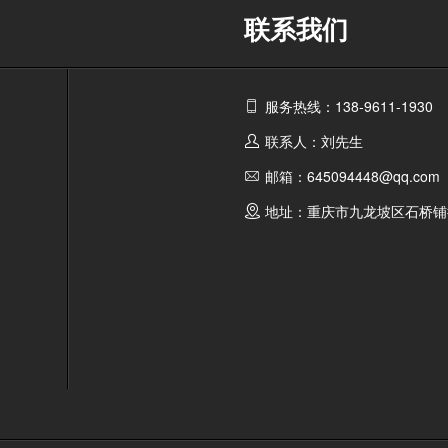
联系我们
服务热线：138-9611-1930
联系人：刘先生
邮箱：645094448@qq.com
地址：重庆市九龙坡区石桥铺