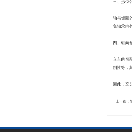
三、形位
轴与齿圈
免轴承内
四、轴向
立车的切
刚性等，
因此，充
上一条：