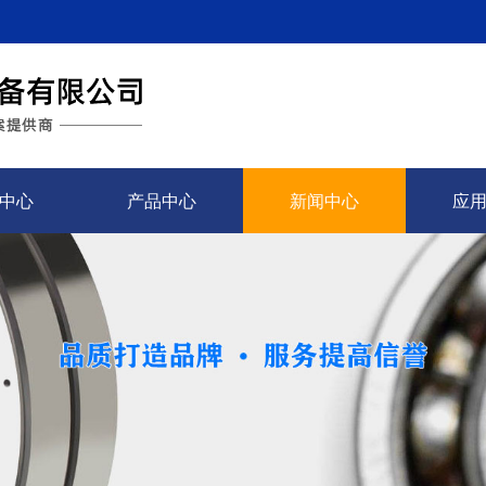
中心
产品中心
新闻中心
应