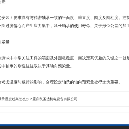
公差
的安装面要求具有与精密轴承一致的平面度、垂直度、圆度及圆柱度。控
外圈过度偏心而产生应力集中，延长轴承的使用寿命。关于形位公差的加
预紧量
削测试中非常关注工件的端面及外圆粗糙度，而决定其优差的关键之一就
其中轴承的刚性往往取决于其轴向预紧量。
分考虑温度与载荷的影响，合理设定轴承的轴向预紧量变得尤为重要。
轴承温度过高怎么办？重庆凯圣达机电设备有限公司